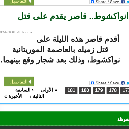
التفاصيل
واكشوط.. قاصر يقدم على قتل
سبت, 2016-01-30 01:54
أقدم قاصر هذه الليلة على
قتل زميله بالعاصمة الموريتانية
نواكشوط، وذلك بعد شجار وقع بينهما.
التفاصيل
« الأولى
‹ السابقة
…
181
180
179
178
التالية ›
الأخيرة »
…
ظة