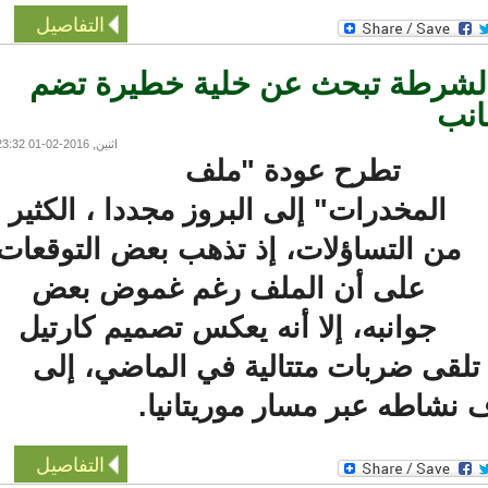
التفاصيل
شرطة تبحث عن خلية خطيرة تضم
نب
اثنين, 2016-02-01 23:32
تطرح عودة "ملف
المخدرات" إلى البروز مجددا ، الكثير
من التساؤلات، إذ تذهب بعض التوقعات
على أن الملف رغم غموض بعض
جوانبه، إلا أنه يعكس تصميم كارتيل
قى ضربات متتالية في الماضي، إلى
نشاطه عبر مسار موريتانيا.
التفاصيل