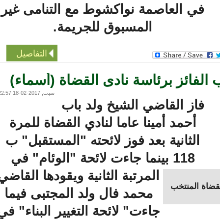
في العاصمة نواكشوط مع التنامى غير
المسبوق للجريمة.
التفاصيل
لفائز برئاسة نادى القضاة (أسماء)
سبت, 2017-02-18 22:57
فاز القاضي الشيخ ولد باب
أحمد أمينا عاما لنادي القضاة للمرة
الثانية بعد فوز لائحته "المستقبل" ب
118 بينما جاءت لائحة "الوئام" في
المرتبة الثانية ويقودها القاضي
اة المنتخب
محمد فال ولد المجتبى فيما
جاءت" لائحة التغيير البناء" في