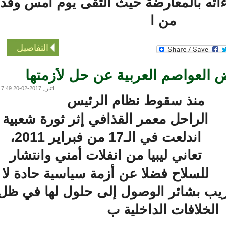
اته بالمعارضة حيث التقى يوم أمس وفدا
من ا
التفاصيل
العواصم العربية عن حل لأزمتها
اثنين, 2017-02-20 17:49
منذ سقوط نظام الرئيس
الراحل معمر القذافي إثر ثورة شعبية
اندلعت في الـ17 من فبراير 2011،
تعاني ليبيا من انفلات أمني وانتشار
للسلاح فضلا عن أزمة سياسية حادة لا
يب بشائر الوصول إلى حلول لها في ظل
لخلافات الداخلية ب