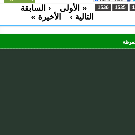
« الأولى
‹ السابقة
…
1536
1535
التالية ›
الأخيرة »
…
ظة