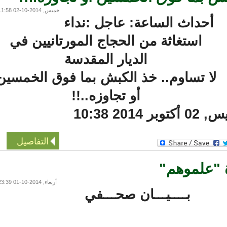
خميس, 2014-10-02 11:58
أحداث الساعة: عاجل :نداء
استغاثة من الحجاج المورتانيين في
الديار المقدسة
ا تساوم.. خذ الكبش بما فوق الخمسين
أو تجاوزه..!!
20 10:38
التفاصيل
"علموهم"
أربعاء, 2014-10-01 23:39
بــــيـــان صحـــفي