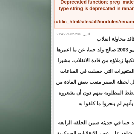
Deprecated function
: preg_match
type string is deprecated in
rena
/home/amicinf1/public_html/sites/all/modules/re
اثنين, 2016-02-29 21:45
د محاولة انقلاب
08/09 يونيو 2003 صالح ولد حننا، عن ما اعتبرها
كبها زملاؤه من قادة الانقلاب، مشيرا
المتغيرات التي حصلت في الساعات
بل لحظة الصفر منعت بعض القادة من
خطط المطلوبة منهم دون أن يشعروه
بأنهم لم ينحزوا ما كلفوا به.
 حننا في حديثه ضمن الحلقة الرابعة
 شاهد على عصر الانقلابات العسكرية