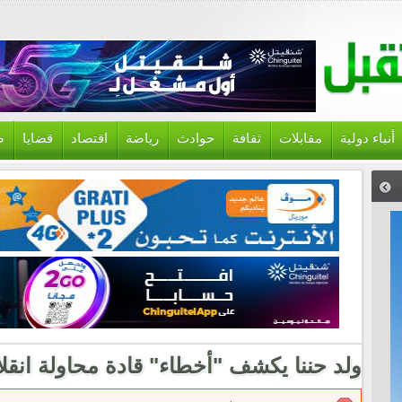
أنباء دولية
مقابلات
ثقافة
حوادث
رياضة
اقتصاد
قضايا
ص
ولد حننا يكشف "أخطاء" قادة محاولة انقلاب 3