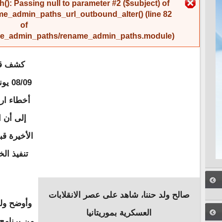
رسالة الخطأ
(): Passing null to parameter #2 ($subject) of
me_admin_paths_url_outbound_alter()
(line
82
of
name_admin_paths/rename_admin_paths.module
).
كشف قائ
أخطاء ارت
إلى أن 
الأخيرة ق
تنفيذ ال
صالح ولد حننا، شاهد على عصر الانقلابات
وأوضح ولد
العسكرية بموريتانيا
من برنامج