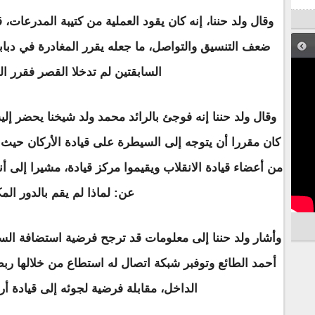
وقال ولد حننا، إنه كان يقود العملية من كتيبة المدرعات، ق
ضعف التنسيق والتواصل، ما جعله يقرر المغادرة في دبابة
السابقتين لم تدخلا القصر فقرر ال
وقال ولد حننا إنه فوجئ بالرائد محمد ولد شيخنا يحضر إ
كان مقررا أن يتوجه إلى السيطرة على قيادة الأركان حيث 
من أعضاء قيادة الانقلاب ويقيموا مركز قيادة، مشيرا إلى أن
عن: لماذا لم يقم بالدور الم
وأشار ولد حننا إلى معلومات قد ترجح فرضية استضافة السفا
أحمد الطائع وتوفبر شبكة اتصال له استطاع من خلالها ر
الداخل، مقابلة فرضية لجوئه إلى قيادة 