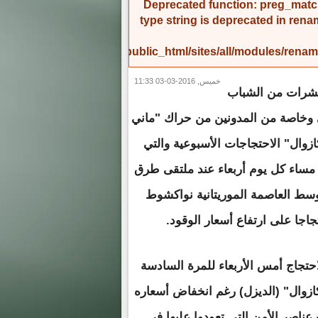
Deprecated function
: preg_match
type string is deprecated in
rena
/home/amicinf1/public_html/sites/all/modules/re
خميس, 2016-03-03 11:33
شرات من الشباب
ي وخاصة من المدونين من حراك "ماني
زوال" الاحتجاجات الأسبوعية والتي
 مساء كل يوم أربعاء عند ملتقى طرق
سط العاصمة الموريتانية نواكشوط
جاجا على ارتفاع أسعار الوقود.
احتجاج أمس الأربعاء للمرة السادسة
ازوال" (الديزل) رغم انخفاض أسعاره
عناصر الأمن التي تعودوا عليها في