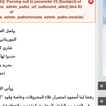
رسالة الخطأ
(): Passing null to parameter #2 ($subject) of
me_admin_paths_url_outbound_alter()
(line
82
of
name_admin_paths/rename_admin_paths.module
).
واصل الع
الموريتان
شاري كا
حددوا لها
مدريد و
احت
ويأتي ال
رفضا لما أسموه استمرار غلاء المحروقات وخاصة وقود "ك
في العديد من البلدان المجاورة، كما تمت ملاحظة غياب 