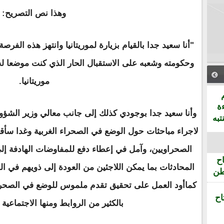
وهذا نص التصريح:
"أنا سعيد جدا بالقيام بزيارة لموريتانيا وانتهز هذه الفر
وحكومته وشعبه على الاستقبال الحار الذي كنت موضعا له
موريتانيا.
ة
وأنا سعيد جدا بوجودي كذلك إلى جانب معالي وزير الشؤون 
تبه
لاجراء مباحثات حول الوضع في الصحراء الغربية وغدا سأقو
الصحراويين، وآمل في إعطاء دفع للمفاوضات الهادفة إلى 
ح
المحادثات بما يمكن اللاجئين من العودة إلى ذويهم في 
طن
كماأود العمل على تحقيق تقدم ملموس للوضع في الصحراء 
اح
بالكثير من الروابط ومنها الاجتماعية