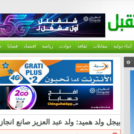
أنباء دولية
مقابلات
ثقافة
حوادث
رياضة
اقتصاد
قضايا
ص
بيجل ولد هميد: ولد عبد العزيز صانع انج