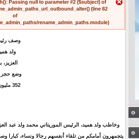
رسالة الخطأ
(): Passing null to parameter #2 ($subject) of
me_admin_paths_url_outbound_alter()
(line
82
of
name_admin_paths/rename_admin_paths.module
).
وصف رئيس
ولد همي
العزيز، 
وضع حجر ال
352 مليون دولار أمريكي، بمركز انجاغو الإداري.
وخاطب ولد هميد، الرئيس الموريتاني محمد ولد عبد العزي
يتجمهرون أمامكم من تلقاء أنفسهم رجالا ونساء، كبارا وص