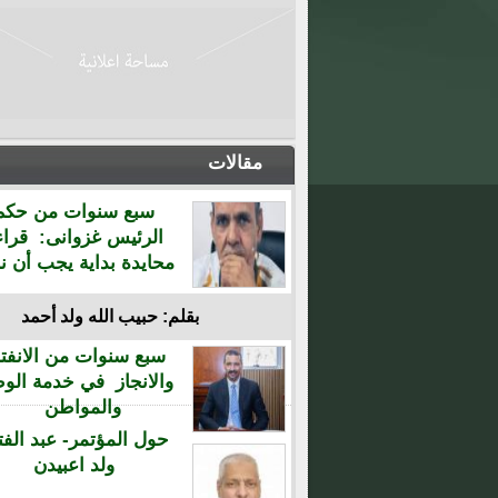
مقالات
سبع سنوات من حكم
الرئيس غزوانى: قراء
محايدة بداية يجب أن نن
بقلم: حبيب الله ولد أحمد
سبع سنوات من الانفتا
والانجاز في خدمة الو
والمواطن
حول المؤتمر- عبد الفت
ولد اعبيدن