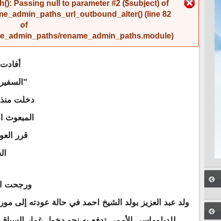
رسالة الخطأ
(): Passing null to parameter #2 ($subject) of
me_admin_paths_url_outbound_alter()
(line
82
of
name_admin_paths/rename_admin_paths.module
).
أفادت 
"السفير
دخلت منذ 
المبعوث ا
قرر الع
ال
ورجحت ال
ولد عبد العزيز بولد الشيخ احمد في حالة عودته إلى مور
للدبلوماسي الأممي تدفع به نحو دخول غمار السباق ا