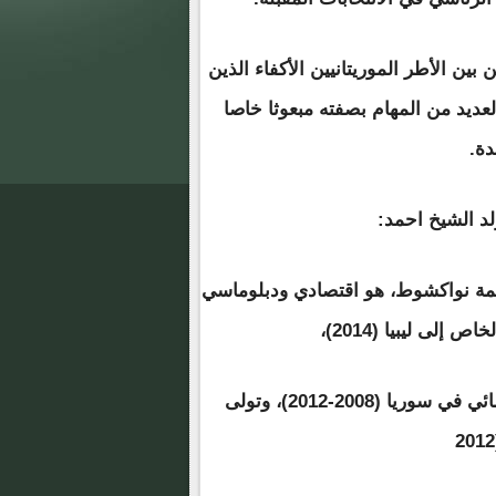
بين الأطر الموريتانيين الأكفاء الذين
لعديد من المهام بصفته مبعوثا خاصا
دة.
لد الشيخ احمد:
لمولد سنة 1960 بضواحي العاصمة نواكشوط، هو اقتصادي ودبلوماسي
إلى ليبيا (2014)،
شغل منصب المنسق المقيم لبرنامج الأمم المتحدة الإنمائي في سوريا (2008-2012)، وتولى