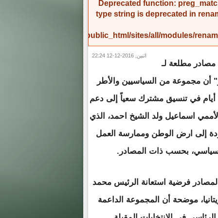
Deprecated function
: preg_match
type string is deprecated in
rena
/home/amicinf1/public_html/sites/all/modules/re
اثنين, 2016-12-12 22:24
مصادر مطلعة لـ
" أن مجموعة من السياسيين والأطر
أيام في تنسيق مشترك سعياً إلى دعم
لأممي اسماعيل ولد الشيخ احمد، الذي
ودة إلى ارض الوطن وممارسة العمل
سياسي، بحسب ذات المصادر.
مصادر فرضية استعانة الرئيس محمد
يتانيا، موضحة أن المجموعة الداعمة
لرئاسي في الانتخابات المقبلة.