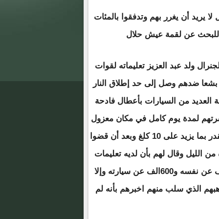
لا يريد أن يغرر بهم وتدفقوا بالمئات
ة للبحث عن لقمة عيش حلال
رال ولد عبد العزيز تعليماته لقوات
بشعا ضدهم وصل إلى حد إطلاق النار
 العديد من السيارات بأعطال فادحة
تهم لمدة يوم كامل في مكان معزول
لاماء ولا مراحيض وسلبت كل ما بحوزتهم من ذهب الذي يقدر بما يزيد على 10 كلغ وبعد أن قضوا
ن الليل وقال لهم بأن لديه تعليمات
بأن على كل واحد يريد إخلاء سبيله أن يدفع غرامة 100الف عن نفسه و600الف عن سيارته وإلا
 سألوه عن ذهبهم الذي سلب منهم اخبرهم بأنه لم