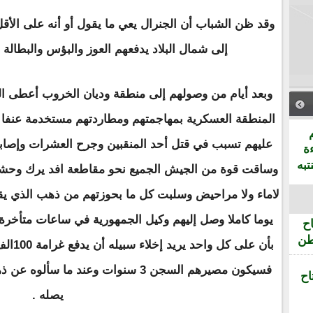
وقد ظن الشباب أن الجنرال يعي ما يقول أو أنه على الأقل 
إلى شمال البلاد يدفعهم العوز والبؤس والبطال
وبعد أيام من وصولهم إلى منطقة وديان الخروب أعطى الجن
المنطقة العسكرية بمهاجمتهم ومطاردتهم مستخدمة عنفا 
عليهم تسبب في قتل أحد المنقبين وجرح العشرات وإصابة
ة
تبه
وساقت قوة من الجيش الجميع نحو مقاطعة افد يرك وحشر
يوما كاملا وصل إليهم وكيل الجمهورية في ساعات متأخرة م
ح
طن
فسيكون مصيرهم السجن 3 سنوات وعند ما
اح
يصله .