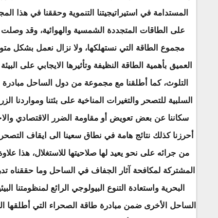
المستدامة في استيراتيجيتنا التنموية وحققنا في هذا المج
مجموع الطاقة التي نستهلكها، ولا نزال نعمل بشكل متوا
العميق بأهمية الطاقة النظيفة وتأثيرها الايجابي على الب
التلوث، كما أطلقنا مع مجموعة من دول الساحل مبادرة ا
السلبية للتصحر والتغيرات المناخية على بئتنا ومواردنا ال
سكاننا عن بعض تعويض أو مقاومة الضرر الاقتصادي والاج
أحرزنا كذلك نتائج هامة في نطاق سعينا الى ايقاف التصح
من جرائه على نحو يعيد لها صلاحيتها للاستغلال، هذا علاو
المشتركة لمكافحة آثار الجفاف في الساحل وما حققناه تدر
البحرية واستعادة التنوع البيولوجي الرائع لمنظومتنا الب
الساحل الأخرى ضمن مبادرة طاقة الصحراء التي أطلقها البن