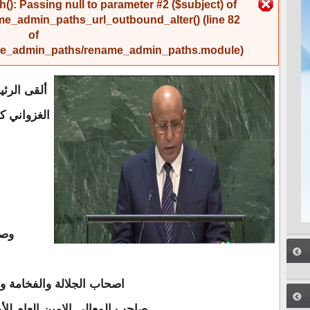
رسالة الخطأ
(): Passing null to parameter #2 ($subject) of
me_admin_paths_url_outbound_alter()
(line
82
of
name_admin_paths/rename_admin_paths.module
).
ألقى الرئ
الغزواني ك
وصل
اصحاب الجلالة والفخامة و
صاحب المعالي الامين العام للأ