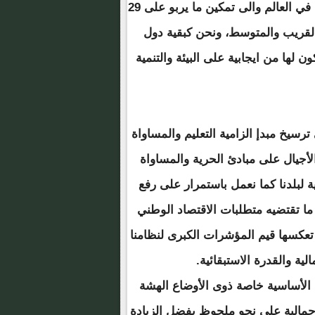
منطقة الساحل من أكبر المناطق المنتجة للطاقة الشمسية في العالم والى تمكين ما يربو على 29
لقريب والمتوسط، ونحن كبقية دول
 لها من ايجابية على البيئة والتنمية
ترسيخ مبدإ الزامية التعليم والمساواة
لأجيال على مبادئ الحرية والمساواة
ة لبلدنا كما نعمل باستمرار على رفع
 ما تقتضيه متطلبات الاقتصاد الوطني
 تعكسها قيم المؤشرات الكبرى لنظامنا
ية والقدرة الاستبقائية.
 الأساسية خاصة ذوى الأوضاع الهشة
اجمالية على نحو ملحوظ بفضل الزيادة