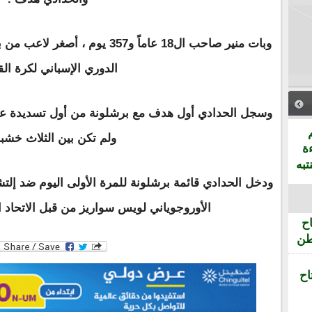
وبات منير صاحب ال18 عاماً و357 ي
الدوري الإسباني لكرة الق
وسجل الحدادي أول هدف مع برشلونة من أول تسديدة عل
ولم تكن بين الثلاث خشب
ة
تبه
ودخل الحدادي قائمة برشلونة للمرة الأولى اليوم ضد إلتشي
الأوروجوياني لويس سواريز من قبل الاتحاد ال
ح
طن
اح