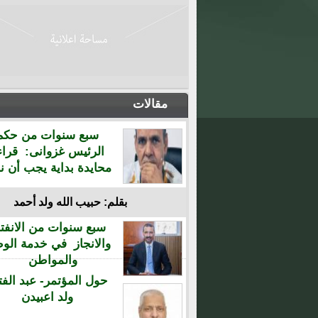
مقالات
سبع سنوات من حكم
الرئيس غزوانى: قراء
محايدة بداية يجب أن نن
بقلم: حبيب الله ولد أحمد
سبع سنوات من الانفتا
والانجاز في خدمة الو
والمواطن
حول المؤتمر- عبد الفت
ولد اعبيدن