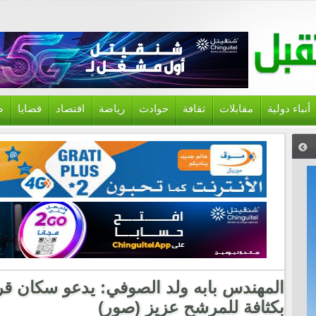
أنباء دولية
مقابلات
ثقافة
حوادث
رياضة
اقتصاد
قضايا
ص
المهندس بابه ولد الصوفي: يدعو سكان قري
بكثافة للمرشح عزيز (صور)