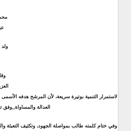
محمد
عز
ولد 
وقا
لاستمرار التنمية بوتيرة سريعة، لأن المرشح هدفه الأسمى ه
العدالة والمساواة,,وفق تع
وفي ختام كلمته طالب بمواصلة الجهود، وتكثيف التعبئة و