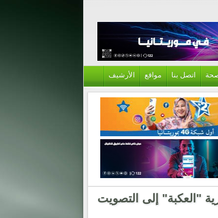
حة
اتصل بنا
مواقع
الأرشيف
ة "العكبة" إلى التصويت