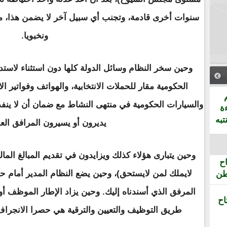
سنوات أخرى قادمة، وتجنب أي سبيل آخر لا يضمن هذا، مه
ونخبويا.
وحين سخر النظام وسائل الدولة كلها دون استثناء لاس
الحكومية مقار للحملات الانتخابية، والهواتف وفواتير ال
والسيارات الحكومية في منتهى النشاط مع ضمان أن لا ين
ة
تبه
يديرون أو يسيرون المرافق العا
وحين يتبارى هؤلاء كذلك ويزايدون في تقديم المبالغ الما
ح
لايملك لمن لايستحق)، وحين يضع النظام المدير أمام ح
طن
المرفق الذي أسندناه إليك. وحين يزاد الإطار الموظف أ
اح
طريق التوظيف والتعيين والترقية هي حصرا الانجرا