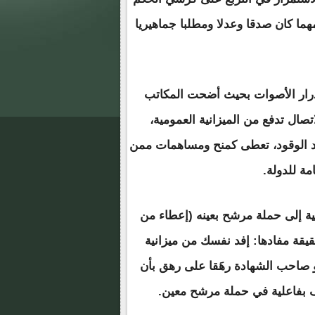
ما كان صدقا وعدلا ومطلبا جماهيريا
تدرار الأصوات بحيث أضحت المكاتب
اتصال تدفع من الميزانية العمومية،
فد الوقود، تعطى كمنح ومساهمات ممن
مة للدولة.
لية إلى حملة مرشح بعينه (إعطاء من
قيقة مفادها: إفد نفسك من ميزانية
و صاحب الشهادة رهَقا على رهق بأن
ف بفاعلية في حملة مرشح معين.