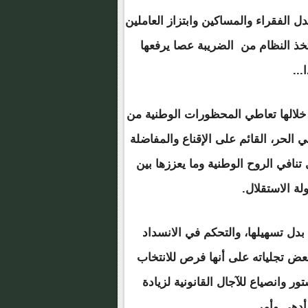
ل الفقراء والمساكين وابتزاز العاملين
تخذ النظام من الضريبة عصا يرفعها
...
 خلالها تعاطي المحظورات الوطنية من
 الحر، القائم على الإقناع والمفاضلة
نافي الروح الوطنية وما يعززها بين
ة الاستقلال.
بدل تسهيلها، والتحكم في الانسداد
لاب 2008 أصلا لاستخدام بعض تجلياته على أنها فرص للانتخاب
ر وانصياع للآجال القانونية لزيادة
أدهى وأمر.