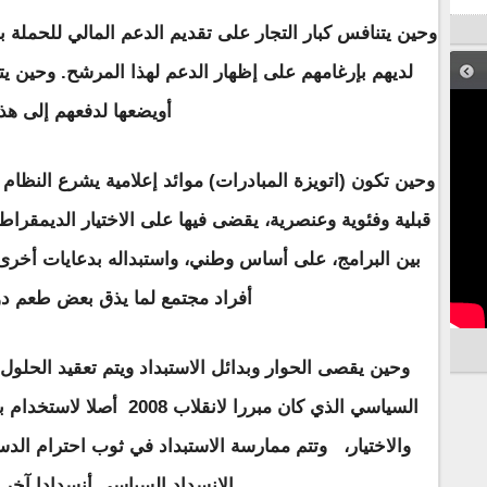
وحين يتنافس كبار التجار على تقديم الدعم المالي للحملة بد
لديهم بإرغامهم على إظهار الدعم لهذا المرشح. وحين ي
أويضعها لدفعهم إلى هذا
وحين تكون (اتويزة المبادرات) موائد إعلامية يشرع النظام
قبلية وفئوية وعنصرية، يقضى فيها على الاختيار الديمقراطي
بين البرامج، على أساس وطني، واستبداله بدعايات أخرى ت
أفراد مجتمع لما يذق بعض طعم دول
وحين يقصى الحوار وبدائل الاستبداد ويتم تعقيد الحلول 
السياسي الذي كان مبررا لانق
والاختيار، وتتم ممارسة الاستبداد في ثوب احترام الدستو
الانسداد السياسي أنسدادا آخر 