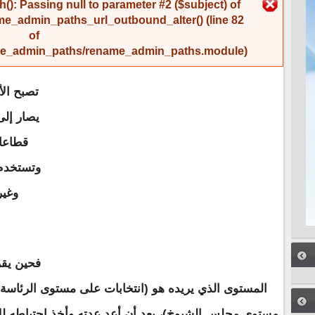
رسالة الخطأ
(): Passing null to parameter #2 ($subject) of
me_admin_paths_url_outbound_alter()
(line
82
of
name_admin_paths/rename_admin_paths.module
).
تصبح ال
يصار إل
قطاعا
وتستخدم 
وغير
فحين يقر
المستوى الذي يريده هو (انتخابات على مستوى الرئاسة
مستوى مجلس الشيوخ)، بعد أن أعد عدته وأخذ احتياطه لل