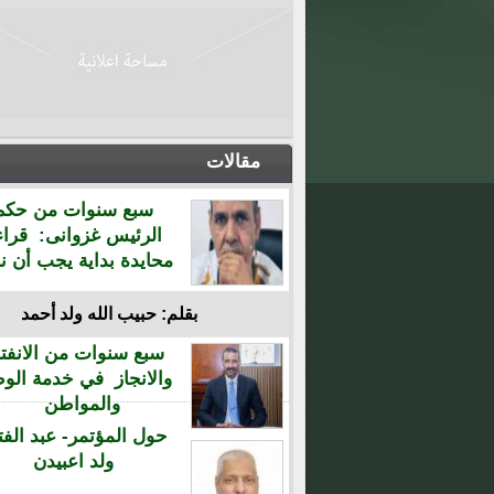
مقالات
سبع سنوات من حكم
الرئيس غزوانى: قراء
محايدة بداية يجب أن نن
بقلم: حبيب الله ولد أحمد
سبع سنوات من الانفتا
والانجاز في خدمة الو
والمواطن
حول المؤتمر- عبد الفت
ولد اعبيدن