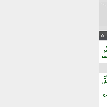
ة
تبه
ح
طن
اح