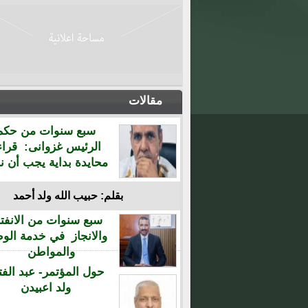
مقالات
سبع سنوات من حكم
الرئيس غزوانى: قراء
محايدة بداية يجب أن نن
بقلم: حبيب الله ولد أحمد
سبع سنوات من الانفتا
والانجاز في خدمة الو
والمواطن
حول المؤتمر- عبد الفت
ولد اعبيدن