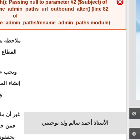
رسالة الخطأ
(): Passing null to parameter #2 ($subject) of
me_admin_paths_url_outbound_alter()
(line
82
of
name_admin_paths/rename_admin_paths.module
).
ملاحظة بس
القطاع 
ويجب حم
إنشاء ال
و
غير أن مل
الأستاذ أحمد سالم ولد بوحبيني
فمن جهة
يحققون 