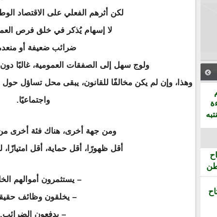
لكن أثرهم الفعلي على الاقتصاد الوط
لا إسهام يُذكر في خلق فرص العم
ضرائب ضعيفة أو منعدم
ولوج سهل إلى الصفقات العمومية، غالبًا دون 
وهذا، وإن لم يكن مخالفًا للقانون، يبقى محل تساؤل حول ج
واجتماعيًا.
ة
تبه
ومن جهة أخرى، هناك فئة أخرى من 
أقل ظهورًا، أقل حماية، أقل امتيازًا، ل
ح
طن
– يستثمرون أموالهم الخ
اح
– يخلقون وظائف حقيقي
– يدفعون الضرائب.