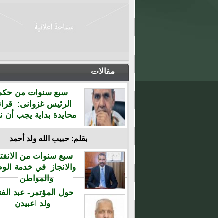
مقالات
سبع سنوات من حكم
الرئيس غزوانى: قراء
محايدة بداية يجب أن نن
بقلم: حبيب الله ولد أحمد
سبع سنوات من الانفتا
والانجاز في خدمة الو
والمواطن
حول المؤتمر- عبد الفت
ولد اعبيدن