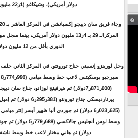
دولار أمريكي)، وشيكاغو (1ر22 مليون دولار أمريكي).
الدوري بأقل من 12 مليون دولار أمريكي.
س
بيرنارديسكي جناح تورونتو 
دولار) ثم هاني مختار لاعب خط وسط ناشفيل (667ر311ر5 دو