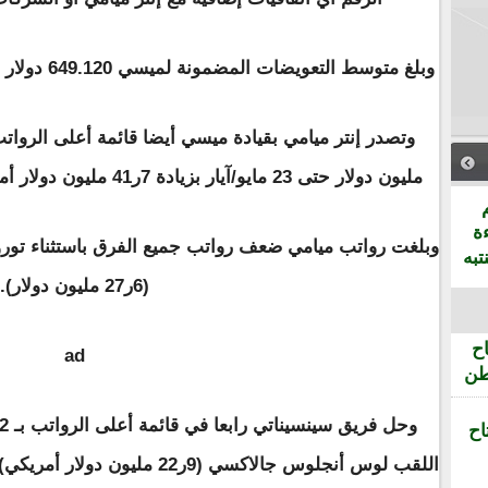
وبلغ متوسط التعويضات المضمونة لميسي 649.120 دولار بزيادة قدرها 9.2% عن مايو/آيار 2024.
مليون دولار حتى 23 مايو/آيار بزيادة 7ر41 مليون دولار أمريكي مقارنة بنهاية الموسم الماضي.
ة
تبه
(6ر27 مليون دولار).
ح
ad
طن
اح