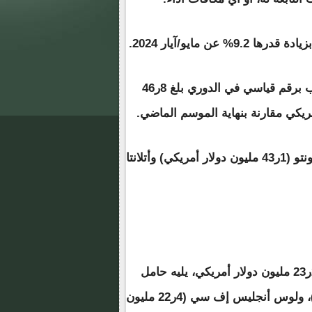
وتصدر إنتر ميامي بقيادة ميسي أيضا قائمة أعلى الرواتب برقم قياسي في الدوري بلغ 8ر46
وبلغت رواتب ميامي ضعف رواتب جميع الفرق باستثناء تورونتو (1ر43 مليون دولار أمريكي) وأتلانتا
وحل فريق سينسيناتي رابعا في قائمة أعلى الرواتب بـ 2ر23 مليون دولار أمريكي، يليه حامل
اللقب لوس أنجلوس جالاكسي (9ر22 مليون دولار أمريكي)، ولوس أنجليس إف سي (4ر22 مليون