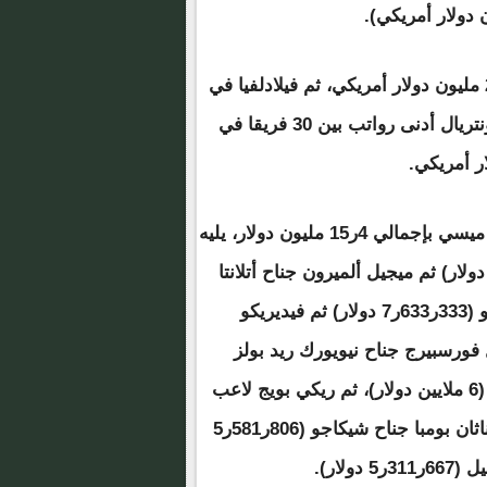
وجاء فريق سان دييجو إكسبانشن في المركز العاشر بـ 20 مليون دولار أمريكي، ثم فيلادلفيا في
المركزالـ 29 بـ 4ر13 مليون دولار أمريكي، بينما سجل مونتريال أدنى رواتب بين 30 فريقا في
وحل لورينزو إنسيني جناح تورونتو، في المركز الثاني خلف ميسي بإجمالي 4ر15 مليون دولار، يليه
يرجيو بوسكيتس لاعب خط وسط ميامي (996ر774ر8 دولار) ثم ميجيل ألميرون جناح أتلانتا
(000ر871ر7دولار) ثم هيرفينج لوزانو، جناح سان دييجو (333ر633ر7 دولار) ثم فيديريكو
(381ر295ر6 دولار) ثم إميل فورسبيرج جناح نيويورك ريد بولز
(625ر023ر6 دولار) ثم جوردي ألبا ظهير أيسر إنتر ميامي (6 ملايين دولار)، ثم ريكي بويج لاعب
وسط لوس أنجليس جالاكسي (688ر779ر5 دولار) ثم جوناثان بومبا جناح شيكاجو (806ر581ر5
لار).