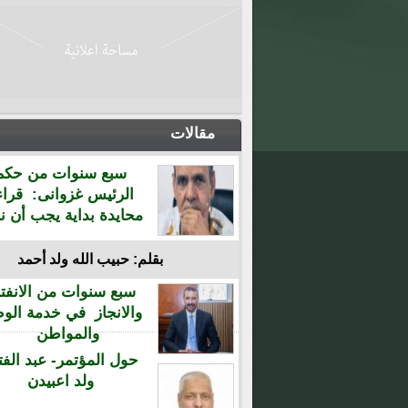
مقالات
سبع سنوات من حكم
الرئيس غزوانى: قراء
محايدة بداية يجب أن نن
بقلم: حبيب الله ولد أحمد
سبع سنوات من الانفتا
والانجاز في خدمة الو
والمواطن
حول المؤتمر- عبد الفت
ولد اعبيدن