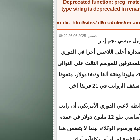
Deprecated function
: preg_match
type string is deprecated in
rena
/home/amicinf1/public_html/sites/all/modules/re
خميس, 2025-06-26 09:20
نيل ميسي نجم إنتر
دارة أعلى اللاعبين أجرا في الدوري
لمحترفين للموسم الثالث على التوالي
بإجمالي 20 مليونا و446 ألفا و667 دولار، متفوقا
 الرواتب في 21 فريقا آخر.
بطة لاعبي الدوري الأمريكي، أن راتب
ميسي الأساسي يبلغ 12 مليون دولار في عقده
شمل المكافآت تسويقية ورسوم الوكلاء، بينما لا يتضمن هذا
التابعة له، أو أي مكافآت أداء.