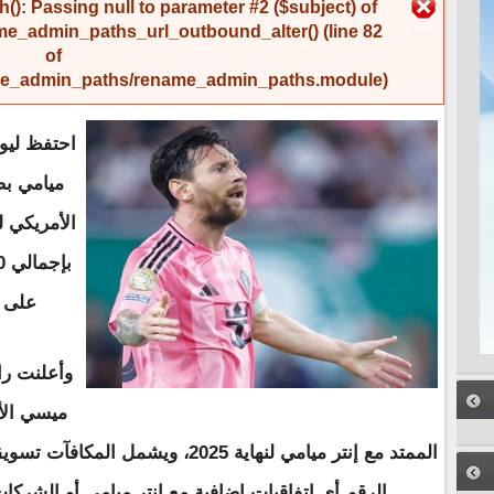
رسالة الخطأ
(): Passing null to parameter #2 ($subject) of
me_admin_paths_url_outbound_alter()
(line
82
of
name_admin_paths/rename_admin_paths.module
).
احتفظ ليو
ميامي بص
الأمريكي ل
على سقف
وأعلنت را
الممتد مع إنتر ميامي لنهاية 2025، وي
الرقم أي اتفاقيات إضافية مع إنتر ميامي أو الشركات 