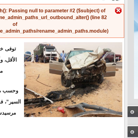
رسالة الخطأ
(): Passing null to parameter #2 ($subject) of
me_admin_paths_url_outbound_alter()
(line
82
of
name_admin_paths/rename_admin_paths.module
).
توفى خ
الأقل، 
مت
وحسب ما 
السير”، ف