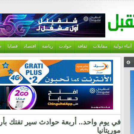
أنباء دولية
مقابلات
ثقافة
حوادث
رياضة
اقتصاد
قضايا
ص
في يوم واحد.. أربعة حوادث سير تفتك 
موريتانيا