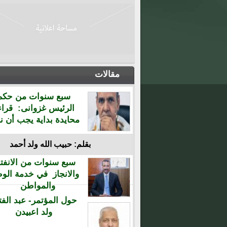
مقالات
سبع سنوات من حكم
الرئيس غزوانى: قراء
محايدة بداية يجب أن نن
بقلم: حبيب الله ولد أحمد
سبع سنوات من الانفتا
والانجاز في خدمة الو
والمواطن
حول المؤتمر- عبد الفت
ولد اعبيدن