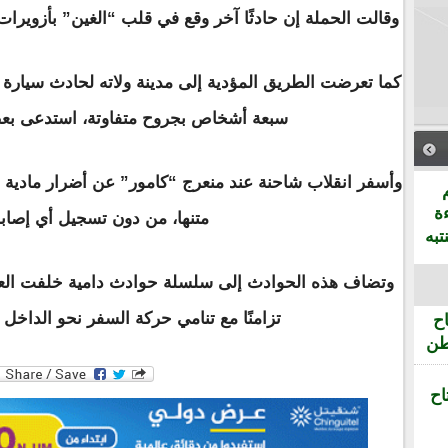
وقالت الحملة إن حادثًا آخر وقع في قلب “الغين” بأزويرا
كما تعرضت الطريق المؤدية إلى مدينة ولاته لحادث سيارة 
سبعة أشخاص بجروح متفاوتة، استدعى بعضهم 
وأسفر انقلاب شاحنة عند منعرج “كامور” عن أضرار مادية 
ة
متنها، من دون تسجيل أي إصاب
تبه
وتضاف هذه الحوادث إلى سلسلة حوادث دامية خلفت العد
تزامنًا مع تنامي حركة السفر نحو الداخ
ح
طن
اح