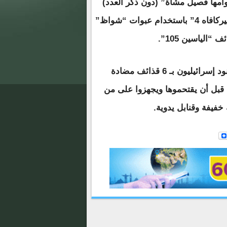
وامها فصيل مشاة” (دون ذكر العدد)
اقتحمت الموقع، حيث جرى استهداف دبابات من طراز “ميركافاه 4” باستخدام عبوات “شواظ”
الياسين 105”.
وأضافت أن مقاتليها قصفوا منازل كان يتحصن فيها جنود إسرائيليون بـ 6 قذائف مضادة
، قبل أن يقتحموها ويجهزوا على من
فيفة وقنابل يدوية.