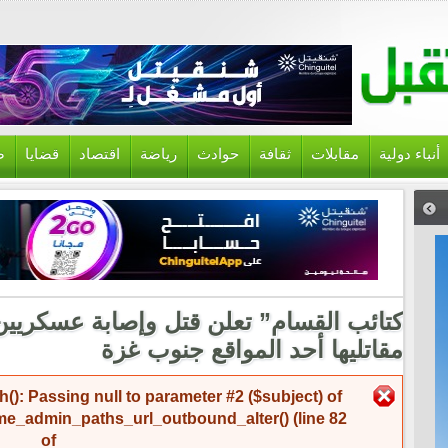
أنباء دولية
مقابلات
ثقافة
حوادث
رياضة
اقتصاد
قضايا
ص
كتائب القسام” تعلن قتل وإصابة عسكريين 
مقاتليها أحد المواقع جنوب غزة
رسالة الخطأ
(): Passing null to parameter #2 ($subject) of
me_admin_paths_url_outbound_alter()
(line
82
of