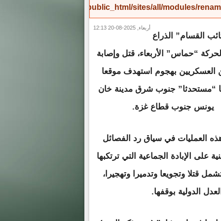
/home/amicinf1/public_html/sites/all/modules/re
أربعاء, 2025-08-20 12:13
ائب القسام” الذراع
حركة “حماس” الأربعاء، قتل وإصابة
 العسكريين بهجوم استهدف موقعا
يا “مستحدثا” جنوب شرق مدينة خان
يونس جنوب قطاع غزة.
هذه العمليات في سياق رد الفصائل
ة على الإبادة الجماعية التي ترتكبها
زة، بدعم أمريكي، منذ 22 شهرا، وتشمل قتلا وتجويعا وتدميرا وتهجيرا،
عدل الدولية بوقفها.