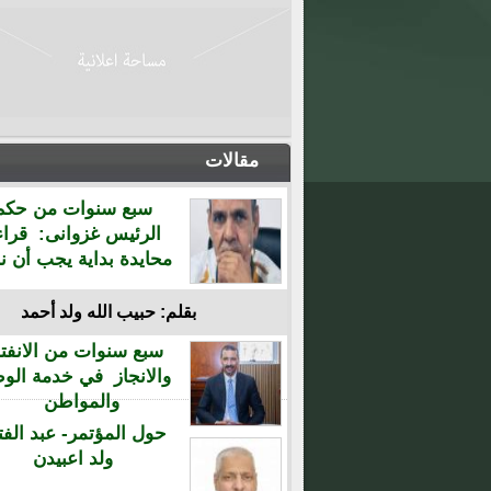
مقالات
سبع سنوات من حكم
الرئيس غزوانى: قراء
محايدة بداية يجب أن نن
بقلم: حبيب الله ولد أحمد
سبع سنوات من الانفتا
والانجاز في خدمة الو
والمواطن
حول المؤتمر- عبد الفت
ولد اعبيدن