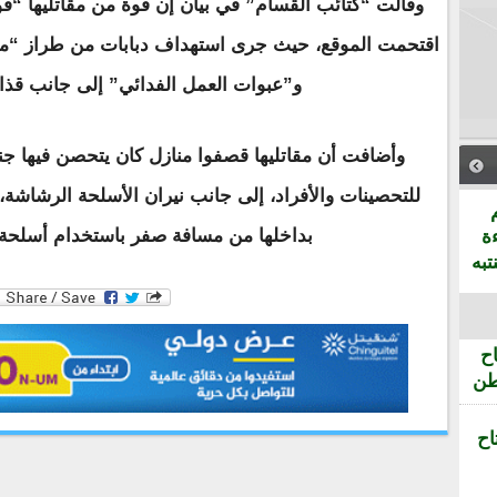
وقالت “كتائب القسام” في بيان إن قوة من مقاتليها “ق
و”عبوات العمل الفدائي” إلى جانب قذائف “
للتحصينات والأفراد، إلى جانب نيران الأسلحة الرشاشة
بداخلها من مسافة صفر باستخدام أسلحة خ
ة
تبه
ح
طن
اح