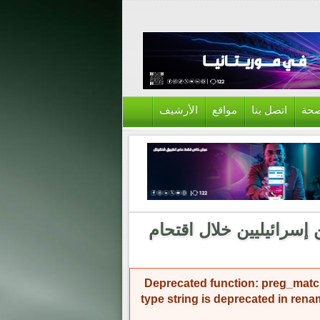
حة
اتصل بنا
مواقع
الأرشيف
إسرائيليين خلال اقتحام
Deprecated function
: preg_match
type string is deprecated in
rena