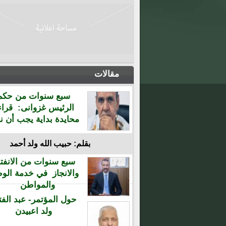
مقالات
سبع سنوات من حكم
الرئيس غزوانى: قراء
محايدة بداية يجب أن نن
بقلم: حبيب الله ولد أحمد
سبع سنوات من الانفتا
والانجاز في خدمة الو
والمواطن
حول المؤتمر- عبد الفت
ولد اعبيدن