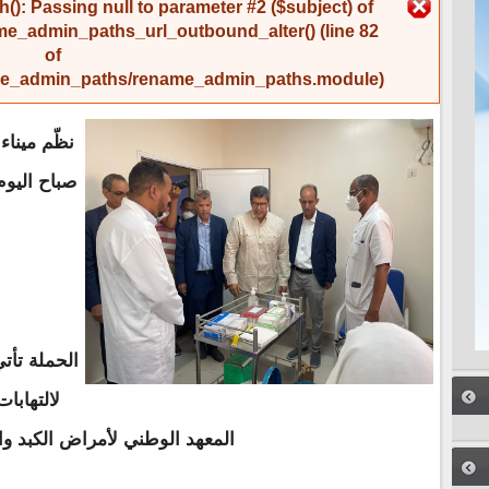
رسالة الخطأ
(): Passing null to parameter #2 ($subject) of
me_admin_paths_url_outbound_alter()
(line
82
of
name_admin_paths/rename_admin_paths.module
).
نظّم مينا
صباح اليوم
الحملة تأت
لالتهابا
المعهد الوطني لأمراض الكبد و