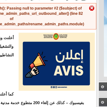
رسالة الخطأ
(): Passing null to parameter #2 ($subject) of
me_admin_paths_url_outbound_alter()
(line
82
of
name_admin_paths/rename_admin_paths.module
).
أعلنت وز
والتشغيل
كما أعلن
بفيسبوك – كذلك عن إلغاء 200 متطوع خدمة مدنية في مهام تتعلق بمكافحة الأمية.