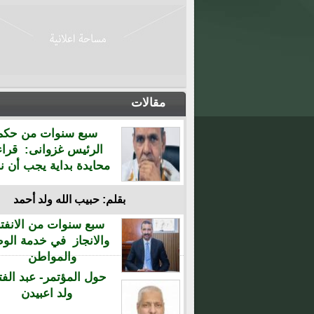
مقالات
سبع سنوات من حكم
الرئيس غزوانى: قراء
محايدة بداية يجب أن نن
بقلم: حبيب الله ولد أحمد
سبع سنوات من الانفتا
والانجاز في خدمة الو
والمواطن
حول المؤتمر- عبد الفت
ولد اعبيدن