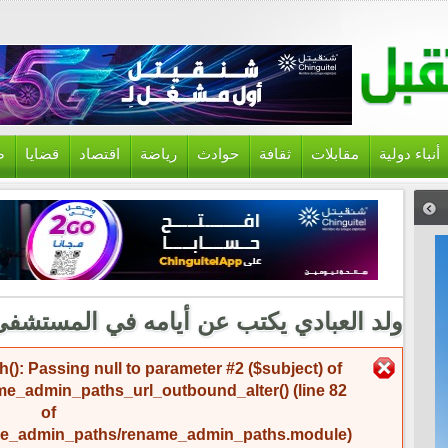
أنباء دولية
مقابلات
ثقافة
حوادث
رياضة
اقتصاد
قضايا
ص
ولد العبادي يكتب عن أيامه في المستشفى
رسالة الخطأ
(): Passing null to parameter #2 ($subject) of
me_admin_paths_url_outbound_alter()
(line
82
of
name_admin_paths/rename_admin_paths.module
).