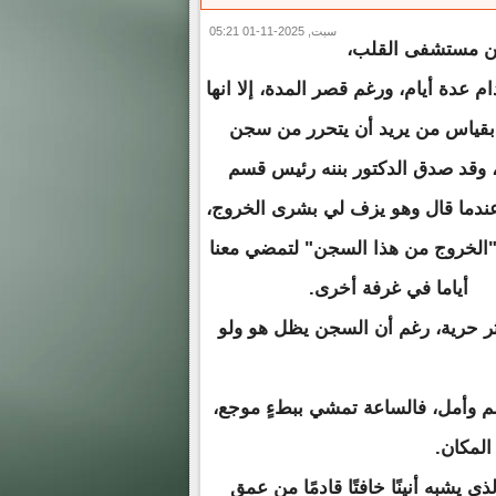
سبت, 2025-11-01 05:21
 مستشفى القلب،
م عدة أيام، ورغم قصر المدة، إلا انها
بقياس من يريد أن يتحرر من سجن
، وقد صدق الدكتور بننه رئيس قسم
عندما قال وهو يزف لي بشرى الخروج،
الخروج من هذا السجن" لتمضي معنا
أياما في غرفة أخرى.
 حرية، رغم أن السجن يظل هو ولو
لم وأمل، فالساعة تمشي ببطءٍ موجع،
المكان.
 يشبه أنينًا خافتًا قادمًا من عمق