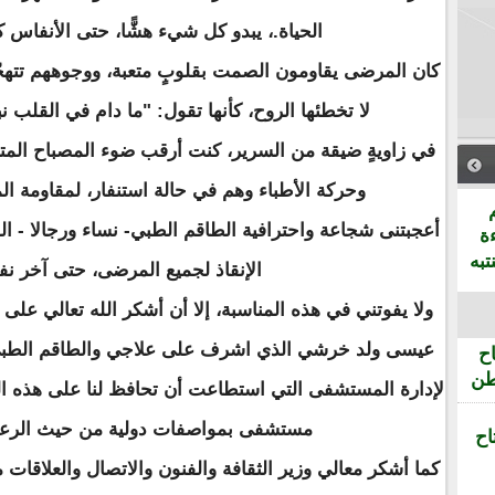
الحياة.، يبدو كل شيء هشًّا، حتى الأنفاس ك
كان المرضى يقاومون الصمت بقلوبٍ متعبة، ووجوههم تتهجّ
لا تخطئها الروح، كأنها تقول: "ما دام في القلب 
في زاويةٍ ضيقة من السرير، كنت أرقب ضوء المصباح المتعب
وحركة الأطباء وهم في حالة استنفار، لمقاومة ا
أعجبتنى شجاعة واحترافية الطاقم الطبي- نساء ورجالا - ال
ة
تبه
الإنقاذ لجميع المرضى، حتى آخر ن
ولا يفوتني في هذه المناسبة، إلا أن أشكر الله تعالي على 
عيسى ولد خرشي الذي اشرف على علاجي والطاقم الطب
ح
طن
لإدارة المستشفى التي استطاعت أن تحافظ لنا على هذه ال
مستشفى بمواصفات دولية من حيث الرعاي
اح
كما أشكر معالي وزير الثقافة والفنون والاتصال والعلاقات 