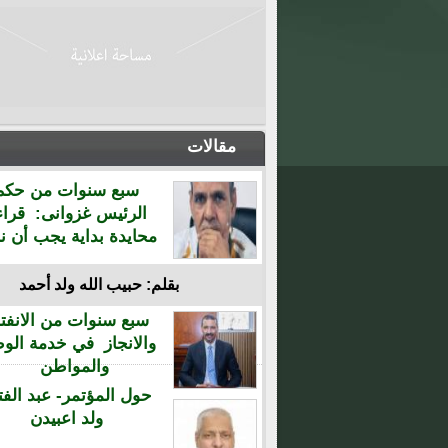
مقالات
سبع سنوات من حكم
الرئيس غزوانى: قراء
محايدة بداية يجب أن نن
بقلم: حبيب الله ولد أحمد
سبع سنوات من الانفتا
والانجاز في خدمة الو
والمواطن
حول المؤتمر- عبد الفت
ولد اعبيدن