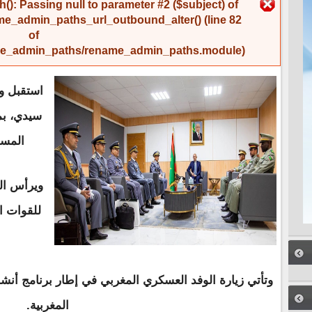
رسالة الخطأ
(): Passing null to parameter #2 ($subject) of
me_admin_paths_url_outbound_alter()
(line
82
of
name_admin_paths/rename_admin_paths.module
).
استقبل وز
سيدي، بم
المسلح
ويرأس ال
للقوات ا
وتأتي زيارة الوفد العسكري المغربي في إطار برنامج أنشط
المغربية.