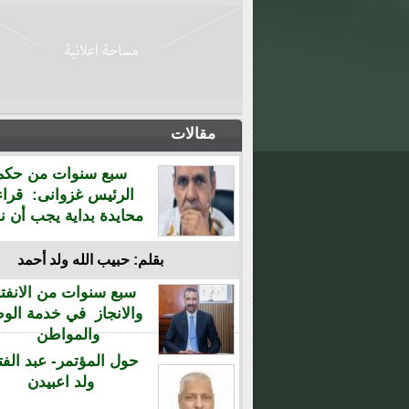
مقالات
سبع سنوات من حكم
الرئيس غزوانى: قراء
محايدة بداية يجب أن نن
بقلم: حبيب الله ولد أحمد
سبع سنوات من الانفتا
والانجاز في خدمة الو
والمواطن
حول المؤتمر- عبد الفت
ولد اعبيدن