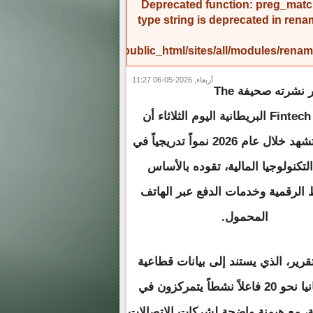
Deprecated function
: preg_match
type string is deprecated in
rena
/home/amicinf1/public_html/sites/all/modules/re
أربعاء, 2026-05-06 11:27
أظهر تقرير نشرته صحيفة The
Fintech Times البريطانية اليوم الثلاثاء أن
موريتانيا تشهد خلال عام 2026 نمواً تدريجياً في
لتكنولوجيا المالية، تقوده بالأساس
 الرقمية وخدمات الدفع عبر الهاتف
المحمول.
قرير، الذي يستند إلى بيانات قطاعية
وتحليل سوقي، تضم المنظومة المالية الرقمية في موريتانيا نحو 20 فاعلاً نشطاً يتمركزون في
ية، مع هيمنة واضحة لشركات الاتصالات