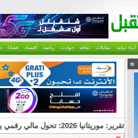
أنباء دولية
مقابلات
ثقافة
حوادث
رياضة
اقتصاد
قضايا
ص
تقرير: موريتانيا 2026: تحول مالي رقمي يتسارع في سوق ناشئة