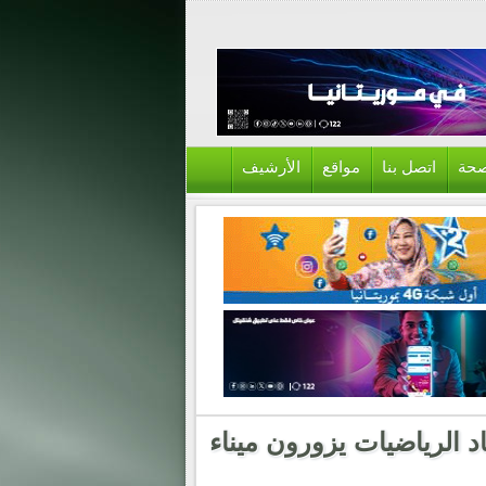
حة
اتصل بنا
مواقع
الأرشيف
د الرياضيات يزورون ميناء