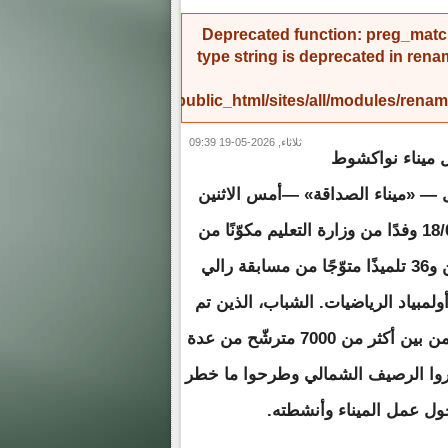
Deprecated function
: preg_match
type string is deprecated in
rena
/home/amicinf1/public_html/sites/all/modules/re
ثلاثاء, 2026-05-19 09:39
 ميناء نواكشوط
 — «ميناء الصداقة» —أمس الاثنين
18/05/2026 وفدًا من وزارة التعليم مكوّنًا من
مدرسين و36 تلميذًا متوّجًا من مسابقة رالي
ولمبياد الرياضيات. الشباب، الذين تم
اختيارهم من بين أكثر من 7000 مترشّح من عدة
اروا الرصيف الشمالي وطرحوا ما خطر
ول عمل الميناء وأنشطته.