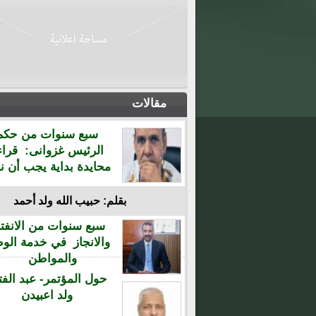
مقالات
سبع سنوات من حكم
الرئيس غزوانى: قراء
محايدة بداية يجب أن نن
بقلم: حبيب الله ولد أحمد
سبع سنوات من الانفتا
والانجاز في خدمة الو
والمواطن
حول المؤتمر- عبد الفت
ولد اعبيدن