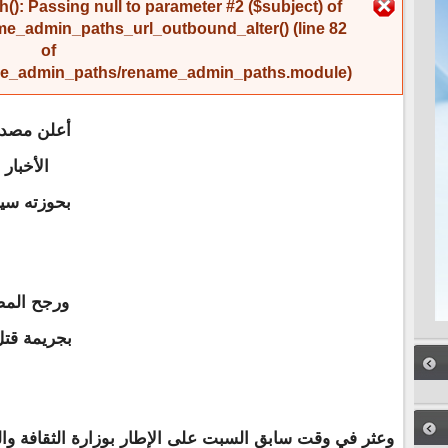
رسالة الخطأ
(): Passing null to parameter #2 ($subject) of
me_admin_paths_url_outbound_alter()
(line
82
of
name_admin_paths/rename_admin_paths.module
).
أعلن مصدر ب
الأخبا
بحوزته سيار
ورجح المص
بجريمة قتل
وعثر في وقت سابق السبت على الإطار بوزارة الثقافة والف