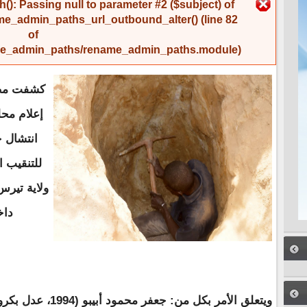
رسالة الخطأ
(): Passing null to parameter #2 ($subject) of
me_admin_paths_url_outbound_alter()
(line
82
of
name_admin_paths/rename_admin_paths.module
).
كشفت مصا
إعلام محل
انتشال ج
للتنقيب 
ولاية تير
داخ