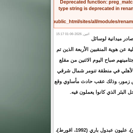
Deprecated function
: preg_match
type string is deprecated in
rena
/home/amicinf1/public_html/sites/all/modules/re
اثنين, 2026-06-01 15:17
در ميدانية لوسائل
ية عن هوية المنقبين الأربعة الذين تم
ثامينهم صباح اليوم الاثنين من مقلع
الأهلي في منطقة تنومر شمال شرقي
س زمور، وذلك عقب حادث مأساوي وقع
ل البئر الذي كانوا يعملون فيه.
ويتعلق الأمر بكل من: جعفر محمود أبيبو (1994، عدل بكرو)، عليون عبدول باري (1992، اقورط)،