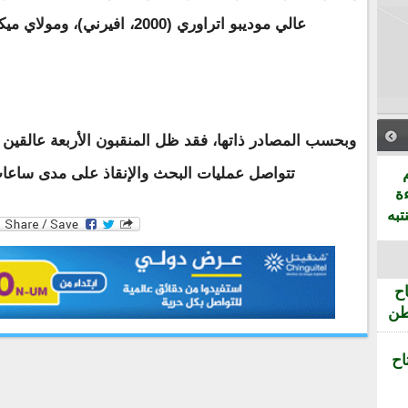
عالي موديبو اتراوري (2000، افيرني)، ومولاي ميكرو ميكرو (1982، عدل بكرو).
وبحسب المصادر ذاتها، فقد ظل المنقبون الأربعة عالقين د
تتواصل عمليات البحث والإنقاذ على مدى ساع
ة
تبه
ح
طن
اح