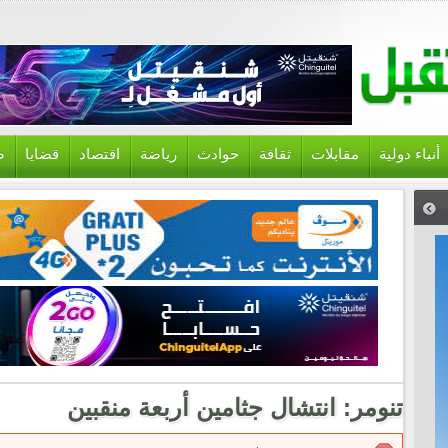
أنباء دولية
مقابلات
ثقافة
حوادث
رياضة
اقتصاد
قضايا
ص
تنومر: انتشال جثامين أربعة منقبين