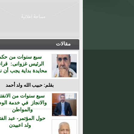
مقالات
سبع سنوات من حكم
الرئيس غزوانى: قراء
محايدة بداية يجب أن نن
بقلم: حبيب الله ولد أحمد
سبع سنوات من الانفتا
والانجاز في خدمة الو
والمواطن
حول المؤتمر- عبد الفت
ولد اعبيدن