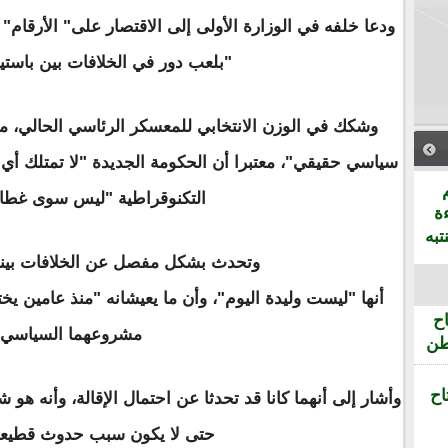
ودعا خلفه في الوزارة الأولى إلى الاقتصار على" الأرقام" و
"بلعب دور في الخلافات بين باست
وشكك في الوزن الانتخابي للمعسكر الرئاسي الحالي، مت
سياسي حقيقي"، معتبرا أن الحكومة الجديدة "لا تمتلك أي 
التكنوقراطية "ليس سوى غطا
ة
تبه
وتحدث بشكل مفصل عن الخلافات بينه
أنها "ليست وليدة اليوم"، وأن ما يعيشانه "منذ عامين يخ
ح
مشروعهما السياسي.
طن
اح
وأشار إلى أنهما كانا قد تحدثا عن احتمال الإقالة، وأنه هو
حتى لا يكون سبب حدوث قطيعة