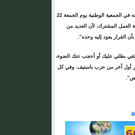
وأكد أن الرئيس استدعاه إلى القصر الرئاسي عقب مداخلته في الجمعية الوطنية يوم الجمعة 22
 العمل المشترك، لأن العديد من
بأن القرار يعود إليه وحده".
نت تعتقد أنني ألقي بظلي عليك أو أحجب عنك الضوء،
زير أول آخر من حزب باستيف. وفي كل
ض".