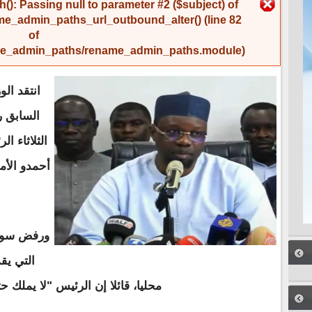
رسالة الخطأ
(): Passing null to parameter #2 ($subject) of
me_admin_paths_url_outbound_alter()
(line
82
of
name_admin_paths/rename_admin_paths.module
).
انتقد الو
السابق ر
الثلاثاء ا
أحمدو الأم
ورفض سونك
التي يق
محليا، قائلا إن الرئيس "لا يملك حتى 3 بلدي