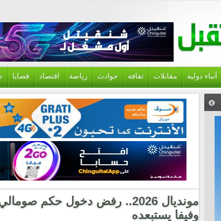
أنباء دولية
مقابلات
ثقافة
حوادث
رياضة
اقتصاد
قضايا
ص
مونديال 2026.. رفض دخول حكم صوم
وفيفا يستبعده