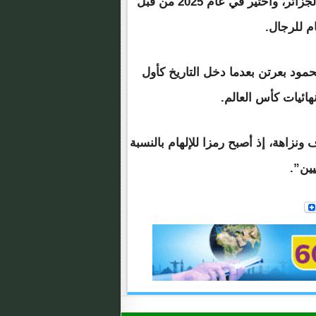
كما أدار مباريات في نهائيات كأس أمم أفريقيا 2023 في الجزائر، واختير في عام 2025 من قبل
ام للرجال.
ود بعرتن بعدما دخل التاريخ كأول
هائيات كأس العالم.
نزاهة، إذ أصبح رمزا للإلهام بالنسبة
ين”.