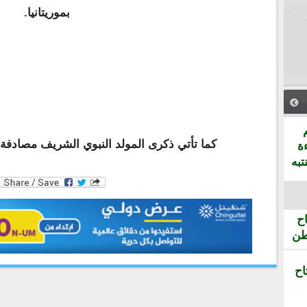
بموريتانيا.
كما تأتي ذكرى المولد النبوي الشريف مصادفة لي
ة
تبه
ح
طن
اح