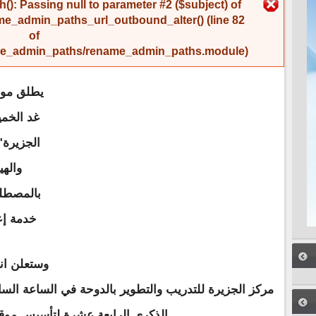
رسالة الخطأ
(): Passing null to parameter #2 ($subject) of
me_admin_paths_url_outbound_alter()
(line
82
of
name_admin_paths/rename_admin_paths.module
).
يطلق موق
الجزيرة"
والهي
بالمصطلح
خدمة إع
وستعلن ان
مركز الجزيرة للتدريب والتطوير بالدوحة في الساعة السا
الذكرى الرابعة عشرة لتأسيس موقع