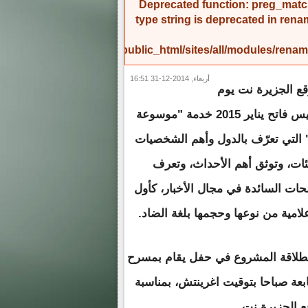
Deprecated function
: preg_match
type string is deprecated in
rena
/home/amicinf1/public_html/sites/all/modules/re
أربعاء, 2014-12-31 16:51
ع الجزيرة نت يوم
غد الخميس فاتح يناير 2015 خدمة "موسوعة
 التي تعرّف بالدول وأهم الشخصيات
ئات، وتوثق أهم الأحداث، وتعرف
ات السائدة في مجال الأخبار، كأول
لامية من نوعها وحجمها بلغة الضاد.
طلاقة المشروع في حفل يقام بمسرح
بعة صباحا بتوقيت اغرينتش، بمناسبة
 الجزيرة نت.