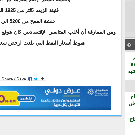
قنينة الزيت 5لتر من 1825 الي 1925
خنشة القمح من 5200 الي 6000-
ومن المفارقة أن أغلب المتابعين الإقتصاديين كان يتوقع 
هبوط أسعار النفط التي بلغت ارخص س
ة
تبه
ح
طن
اح