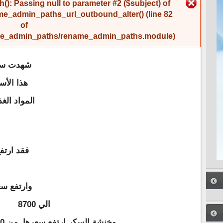
رسالة الخطأ
(): Passing null to parameter #2 ($subject) of
me_admin_paths_url_outbound_alter()
(line
82
of
name_admin_paths/rename_admin_paths.module
).
شهدت سوق
هذا الأس
المواد الغ
فقد ارتف
الي 8700
وخنشة السكر ارتفع سعرها من 8200 الي 8700