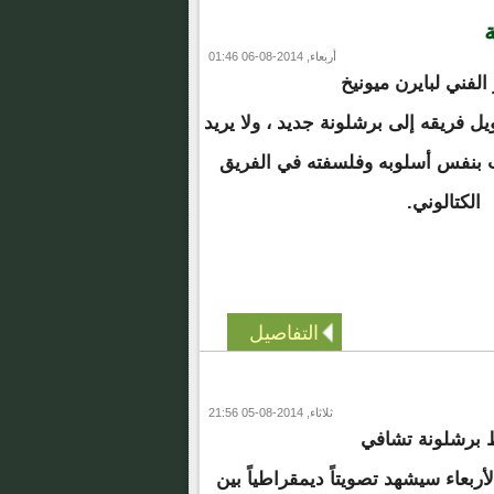
ة
أربعاء, 2014-08-06 01:46
الفني لبايرن ميونيخ
يل فريقه إلى برشلونة جديد ، ولا يريد
ب بنفس أسلوبه وفلسفته في الفريق
الكتالوني.
التفاصيل
ثلاثاء, 2014-08-05 21:56
رشلونة تشافي
لأربعاء سيشهد تصويتاً ديمقراطياً بين