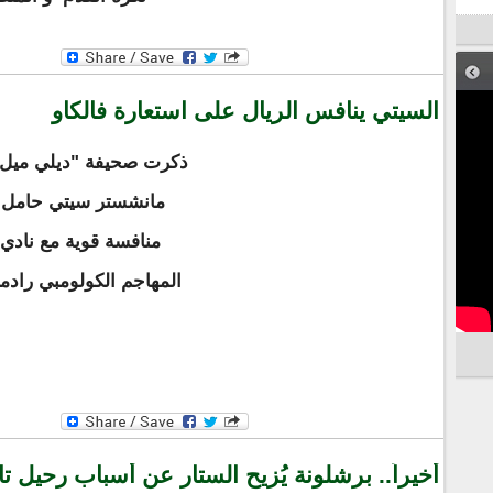
السيتي ينافس الريال على استعارة فالكاو
ذكرت صحيفة "ديلي ميل" ا
مانشستر سيتي حامل 
منافسة قوية مع نادي 
المهاجم الكولومبي رادم
أخيراً.. برشلونة يُزيح الستار عن أسباب رحيل تاتا