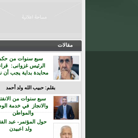
مقالات
سبع سنوات من حكم
الرئيس غزوانى: قراء
محايدة بداية يجب أن نن
بقلم: حبيب الله ولد أحمد
سبع سنوات من الانفتا
والانجاز في خدمة الو
والمواطن
حول المؤتمر- عبد الفت
ولد اعبيدن