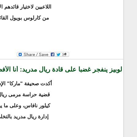
اللاعبين لاختيار قائدهم 
من كارلوس بويول القائد 
لوبيز ينفجر غضبا على قادة ريال مدريد: أنا ال
أكدت صحيفة "ماركا" الإسبا
قضية حراسة مرمى ريال م
كيلور نافاس، وعلى ما يبد
إدارة ريال مدريد بالتخ