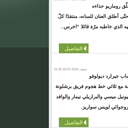
لّق روماريو حذاءه
ّى أطلق العنان للسانه، منتقدًا كلّ
يه الذي خاطبه مرّة قائلا “اخرس..
التفاصيل
جمعة, 2014-07-18 01:29
شاب جيرارد ديولوفو
سة مع ثلاثي خط هجوم فريق برشلونة
ونيل ميسي والبرازيلي نيمار والوافد
وروجوائي لويس سواريز.
التفاصيل