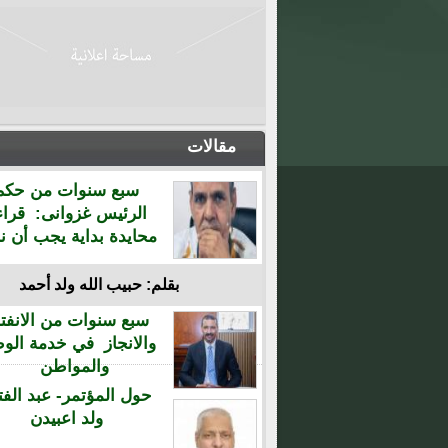
مقالات
سبع سنوات من حكم
الرئيس غزوانى: قراء
محايدة بداية يجب أن نن
بقلم: حبيب الله ولد أحمد
سبع سنوات من الانفتا
والانجاز في خدمة الو
والمواطن
حول المؤتمر- عبد الفت
ولد اعبيدن