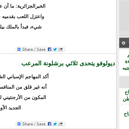
الخبرالجزائرية: ما أن ع
واعتزل اللعب بقدميه حت
شيء، فبدأ بالملك بيل
ة
ديولوفو يتحدى ثلاثي برشلونة المرعب
تبه
أكد المهاجم الإسباني ال
أنه غير قلق من المناف
ح
المكون من الأرجنتيني لي
طن
الجديد الأ
اح