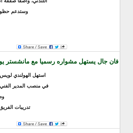
اللندني، واصفاً صفقة انت
وستدعم حظوط 
فان جال يستهل مشواره رسميا مع مانشستر يونا
استهل الهولندي لويس 
في منصب المدير الفني ل
وص
تدريبات الفريق 