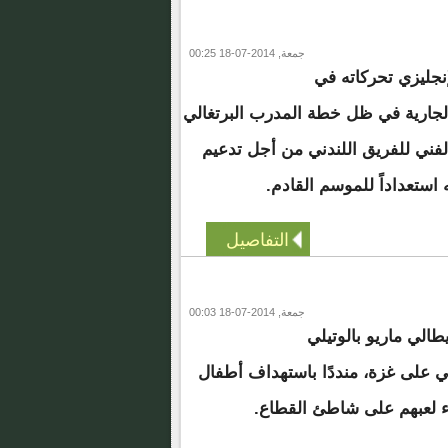
جمعة, 2014-07-18 00:25
جليزي تحركاته في
الجارية في ظل خطة المدرب البرتغالي
الفني للفريق اللندني من أجل تدعيم
ستعداداً للموسم القادم.
التفاصيل
جمعة, 2014-07-18 00:03
طالي ماريو بالوتيلي
ي على غزة، منددًا باستهداف أطفال
ء لعبهم على شاطئ القطاع.