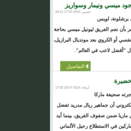
ود ميسي ونيمار وسواريز
خميس, 2014-07-17 00:12
ي برشلونة، لويس
شعر بأن نجم الفريق ليونيل ميسي بحاجة
فسي أو الكروي بعد مونديال البرازيل،
زال "أفضل لاعب في العالم".
التفاصيل
 خضيرة
أربعاء, 2014-07-16 17:00
جرته صحيفة ماركا
إلكتروني أن جماهير ريال مدريد تفضل
ي ماريا ضمن صفوف الفريق، بينما أيد
اركين في الاستطلاع رحيل الألماني