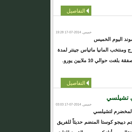
التفاصيل
خميس, 2014-07-17 19:28
موند اليوم الخميس
ج ومنتخب المانيا ماتياس جينتر لمدة
 حوالي 10 ملايين يورو.
التفاصيل
ي تشيلسي
خميس, 2014-07-17 03:03
 المخضرم لتشيلسي
م دييجو كوستا المنضم حديثاً للفريق