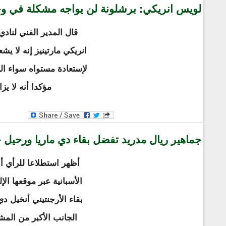
لويس انريكي: برشلونة لن يواجه مشكلة في وج
قال المدير الفني لناد
انريكي مارتينيز إنه لا ي
لإستعادة مستواه سواء الن
مؤكدا أنه لا ي
جماهير ريال مدريد تفضل بقاء دي ماريا ورحيل
أظهر استطلاعا للرأي أ
الأسبانية عبر موقعها ال
بقاء الأرجنتيني أنخيل د
الجانب الأكبر من المش