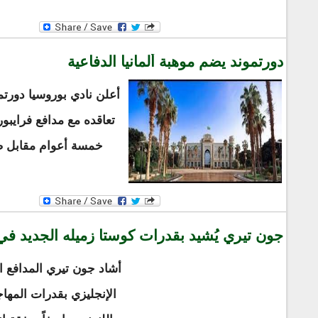
دورتموند يضم موهبة ألمانيا الدفاعية
أعلن نادي بوروسيا دورت
تعاقده مع مدافع فرايبور
خمسة أعوام مقابل صفقة بلغت
جون تيري يُشيد بقدرات كوستا زميله الجديد ف
أشاد جون تيري المدافع
الإنجليزي بقدرات المهاج