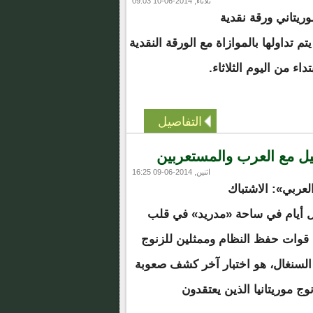
ثلاثاء, 2014-06-10 09:03
وريتاني ورقة نقدية
فئة 500 أوقية يتم تداولها بالموازاة مع الورقة النقدية
تداء من اليوم الثلاثاء.
التفاصيل
يل مع العرب والمستعربين
اثنين, 2014-06-09 16:25
عربي»: الاشتباك
ل أيام في ساحة «مدريد» في قلب
قوات حفظ النظام وممثلين للزنوج
 السنغال، هو اختبار آخر كشف صعوبة
وج موريتانيا الذين يعتقدون