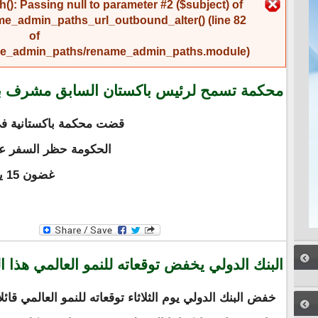
رسالة الخطأ
(): Passing null to parameter #2 ($subject) of
me_admin_paths_url_outbound_alter()
(line
82
of
name_admin_paths/rename_admin_paths.module
).
محكمة تسمح لرئيس باكستان السابق مشرف بمغا
قضت محكمة باكستانية في
الحكومة حظر السفر ع
غضون 15 يوما، حسبما قال محاميه.
البنك الدولي يخفض توقعاته للنمو العالمي هذا ال
خفض البنك الدولي يوم الثلاثاء توقعاته للنمو العالمي قائل