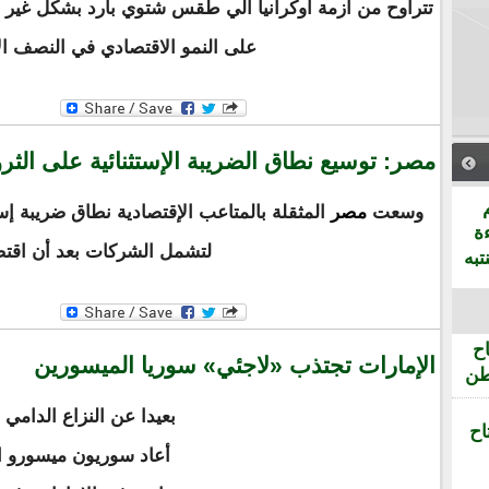
تتراوح من ازمة اوكرانيا الي طقس شتوي بارد بشكل غير مع
على النمو الاقتصادي في النصف ال
مصر: توسيع نطاق الضريبة الإستثنائية على الث
وسعت
مصر
المثقلة بالمتاعب الإقتصادية نطاق ضريبة إست
ة
لتشمل الشركات بعد أن اق
تبه
ح
الإمارات تجتذب «لاجئي» سوريا الميسورين
طن
بعيدا عن النزاع الدامي
اح
أعاد سوريون ميسورو ال