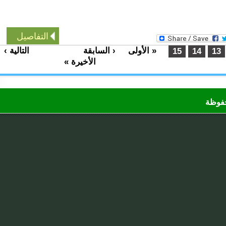
التفاصيل
« الأولى
‹ السابقة
التالية ›
…
…
15
14
الأخيرة »
ظة