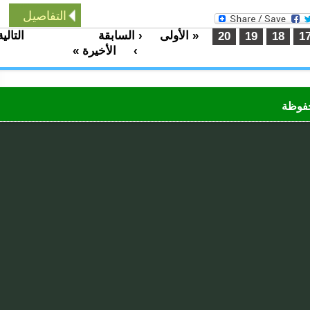
التفاصيل
« الأولى
‹ السابقة
التالية
…
…
20
19
18
›
الأخيرة »
ظة