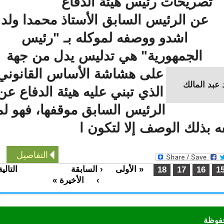
تصريحات رئيس هيئة الدفاع
عن الرئيس السابق الأستاذ محمدا ولد
اشدو ووصفه لموكله بـ "رئيس
الجمهورية" هي تدليس يدل من جهة
على هشاشة الأساس القانوني
د المالك
الذي تبني عليه هيئة الدفاع عن
الرئيس السابق موقفها، فهو لم
ذلك الوصف إلا لتكون ا
التفاصيل
« الأولى
‹ السابقة
التالية
…
…
18
17
16
›
الأخيرة »
ظة