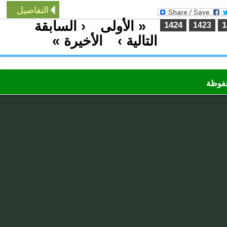
التفاصيل
« الأولى
‹ السابقة
…
1424
1423
التالية ›
الأخيرة »
…
ظة