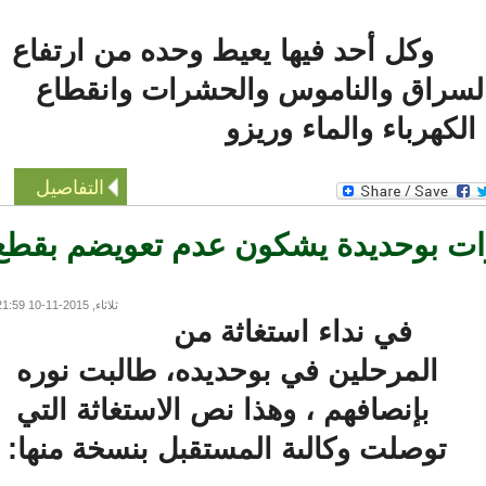
وكل أحد فيها يعيط وحده من ارتفاع
لسراق والناموس والحشرات وانقطاع
كهرباء والماء وريزو
التفاصيل
 بوحديدة يشكون عدم تعويضم بقطع
ثلاثاء, 2015-11-10 21:59
في نداء استغاثة من
المرحلين في بوحديده، طالبت نوره
بإنصافهم ، وهذا نص الاستغاثة التي
توصلت وكالىة المستقبل بنسخة منها: