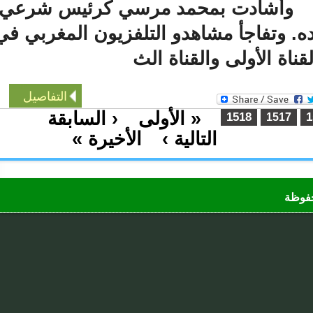
وأشادت بمحمد مرسي كرئيس شرعي
وتفاجأ مشاهدو التلفزيون المغربي في
ناة الأولى والقناة الث
التفاصيل
« الأولى
‹ السابقة
…
1518
1517
التالية ›
الأخيرة »
…
ظة