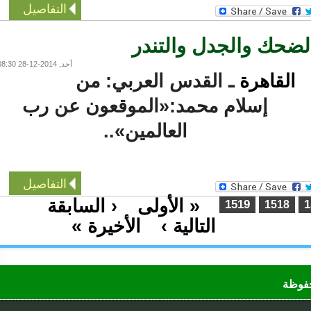
التفاصيل
أحد, 2014-12-28 08:30
القاهرة
ـ القدس العربي: من
إسلام محمد:«الموقعون عن رب
العالمين»..
التفاصيل
« الأولى
‹ السابقة
…
1519
1518
التالية ›
الأخيرة »
…
ظة