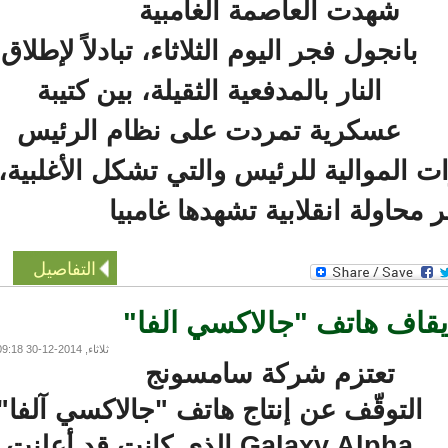
شهدت العاصمة الغامبية
بانجول فجر اليوم الثلاثاء، تبادلاً لإطلاق
النار بالمدفعية الثقيلة، بين كتيبة
عسكرية تمردت على نظام الرئيس
الموالية للرئيس والتي تشكل الأغلبية،
اولة انقلابية تشهدها غامبيا
التفاصيل
اف هاتف "جالاكسي آلفا"
ثلاثاء, 2014-12-30 09:18
تعتزم شركة سامسونج
التوقّف عن إنتاج هاتف "جالاكسي آلفا"
Galaxy Alpha الذي كانت قد أعلنت