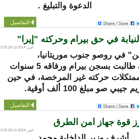
الدعوة والتبليغ .
التفاصيل
يابة في حق بيرام وحركته "إيرا"
اثنين, 2014-12-29 15:32
في روصو جنوب موريتانيا،
إن النيابة العامة طالبت بسجن بيرام ورفاقه 5 سنوات
تكلات حركته غير المرخصة، في حين
صو مبلغ 100 ألف أوقية.
التفاصيل
ز قوة جهاز أمن الطرق
اثنين, 2014-12-29 15:20
أشرف وزير الداخلية محمد