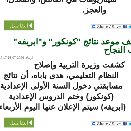
والعجز.
التفاصيل
 موعد نتائج "كونكور" و"ابريفه"
لنجاح
أربعاء, 2026-07-15 12:17
شفت وزيرة التربية وإصلاح
النظام التعليمي، هدى باباه، أن نتائج
مسابقتي دخول السنة الأولى الإعدادية
(كونكور) وختم الدروس الإعدادية
ابريفه) سيتم الإعلان عنها اليوم الأربعاء.
التفاصيل