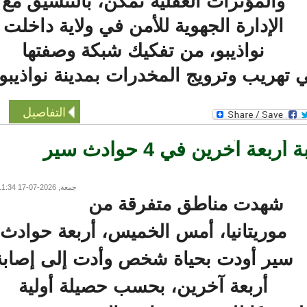
والمؤثرات العقلية تمكن، بالتنسيق مع
الإدارة الجهوية للأمن في ولاية داخلت
نواذيبو، من تفكيك شبكة وصفتها
هريب وترويج المخدرات بمدينة نواذيبو.
التفاصيل
وفاة شخص وإصابة أربعة آخرين في 4 حوادث سير
جمعة, 2026-07-17 11:34
شهدت مناطق متفرقة من
موريتانيا، أمس الخميس، أربعة حوادث
ير أودت بحياة شخص وأدت إلى إصابة
أربعة آخرين، بحسب حصيلة أولية