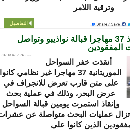
وترقية اللامر
التفاصيل
خفر السواحل تنقذ 37 مهاجرا قبالة نواذيبو وتواصل
لمفقودين
سبت, 2026-07-18 12:47
أنقذت خفر السواحل
الموريتانية 37 مهاجرا غير نظامي كانوا
على متن قارب تعرض للانجراف في
عرض البحر، وذلك في عملية بحث
وإنقاذ استمرت يومين قبالة السواحل
ا تزال عمليات البحث متواصلة عن عشرات
قودين الذين كانوا على