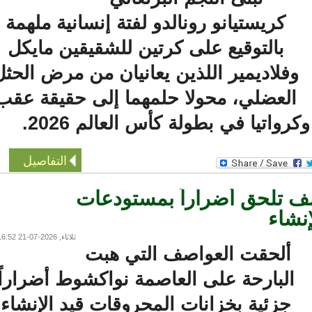
كريستيانو رونالدو لفتة إنسانية ملهمة
بالتوقيع على كرتين للشقيقين مايكل
فلاديمير اللذين يعانيان من مرض الحثل
العضلي، محولا حلمهما إلى حقيقة عقب
واتيا في بطولة كأس العالم 2026.
التفاصيل
تلحق أضراراً بمستودعات
شاء
ثلاثاء, 2026-07-21 16:52
ألحقت العواصف التي هبت
البارحة على العاصمة نواكشوط أضراراً
جزئية بخزانات المحروقات قيد الإنشاء