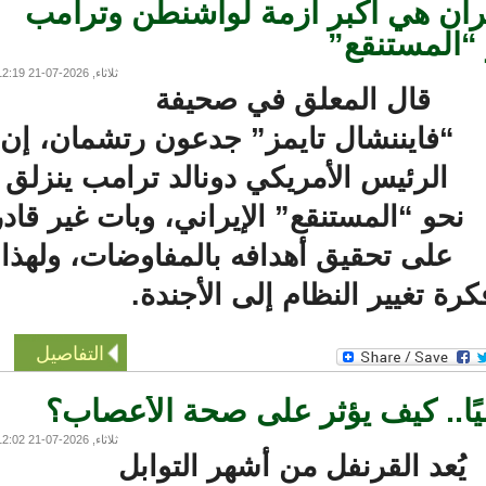
ران هي أكبر أزمة لواشنطن وترامب
المستنقع”
ثلاثاء, 2026-07-21 12:19
قال المعلق في صحيفة
“فايننشال تايمز” جدعون رتشمان، إن
الرئيس الأمريكي دونالد ترامب ينزلق
حو “المستنقع” الإيراني، وبات غير قادر
على تحقيق أهدافه بالمفاوضات، ولهذا
 تغيير النظام إلى الأجندة.
التفاصيل
ًا.. كيف يؤثر على صحة الأعصاب؟
ثلاثاء, 2026-07-21 12:02
ُعد القرنفل من أشهر التوابل