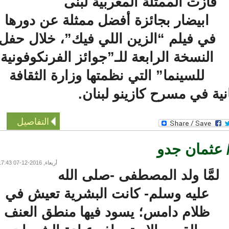
فازت الممثلة المغربية لبنى
ابيضار بجائزة أفضل ممثلة عن دورها
في فيلم “الزين اللي فيك”، خلال حفل
النسخة الرابعة للـ”جوائز الفرنكوفونية
للسينما” التي نظمتها وزارة الثقافة
ية في مسرح كازينو لبنان.
التفاصيل
عثمان جدو
أربعاء, 2016-12-07 17:43
مَّا ولد المصطفى -صلى الله
عليه وسلم- كانت البشرية تعيش في
ظلام دامس؛ يسود فيها منطق العنف