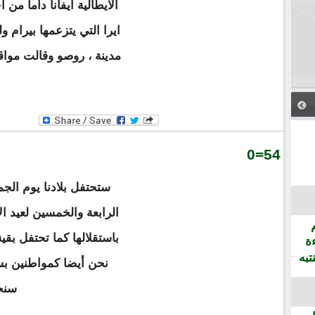
الايطالية ايفانا داما من
ايرا التي يتزعمها بيرام و
مدينة ، روصو وقالت مواق
54=0
ستحتفل بلادنا يوم الجم
الرابعة والخمسين لعيد ا
باستقلالها كما تحتفل بقي
ة
تبه
نحن أيضا كمواطنين بسط
سنح