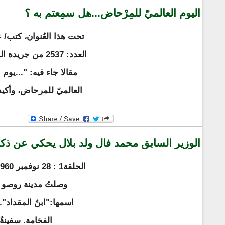
اليوم العالميّ للمِرْحاض...هل سمِعتم به ؟
تحت هذا العُنوان، كتب/ 
العالميّ للمرحاض، وأكيد أ
الوزير السابق محمد فال ولد بلال يحكي عن ذكر
اسمها:"ابنُ المقداد".
الفخامة. سفينةٌ ضخمة من