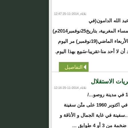
ثلاثاء, 2014-11-25 12:47
عبد الله الدامون(في
العدد: 2537 من جريدة المساء المغربية، بتاريخ25نوفمبر2014م)
مقالا جاء فيه: "...يوم الأربعاء الماضي(19نوفمبر) مر اليوم
ن لا أحد منا-تقريبا-سَمِع بهذا اليوم.
التفاصيل
يات الاستقلال
ثلاثاء, 2014-11-25 12:16
الحلقة1 : 28 نوفمبر 1960 في مدينة روصو.../
وصلتُ مدينة روصو في اكتوبر 1960 على متْن سفينة
..سفينة في غاية الجمال و الأناقة و
 3 أو 4 طوابق ...