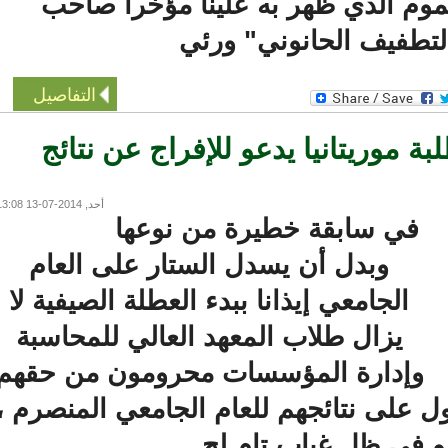
م الذي ظهر به علينا مؤخرا صاحب
طفيف الحانوني" ورئي
التفاصيل
 موريتانيا يدعو للإفراج عن نتائج
أحد, 2014-07-13 13:08
في سابقة خطيرة من نوعها
وبدل أن يسدل الستار على العام
الجامعي إيذانا ببدء العطلة الصيفية لا
يزال طلاب المعهد العالي للمحاسبة
وإدارة المؤسسات محرومون من حقهم
لى نتائجهم للعام الجامعي المنصرم ،
في ظل غياب تام لح