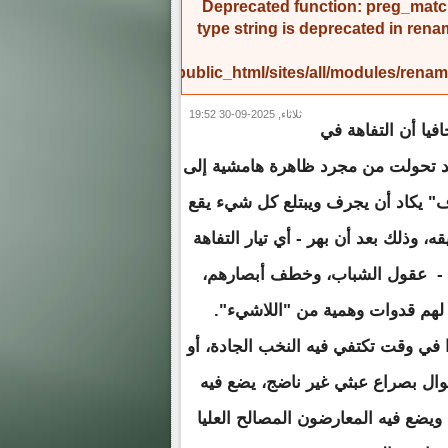
Deprecated function
: preg_match
type string is deprecated in
rena
/home/amicinf1/public_html/sites/all/modules/re
ثلاثاء, 2025-09-30 19:52
افيا أن التفاهة في
قد تحولت من مجرد ظاهرة هامشية إلى
ف" يكاد أن يجرف ويبتلع كل شيء يقع
، وذلك بعد أن بهر - أي تيار التفاهة
- عقول الشباب، وخطف أبصارهم،
لهم قدوات وهمية من "اللاشيء".
في وقت تكتفي فيه النخب الجادة، أو
وال بصراع عبثي غير ناضج، يضع فيه
 ويضع فيه المعارضون المصالح العليا