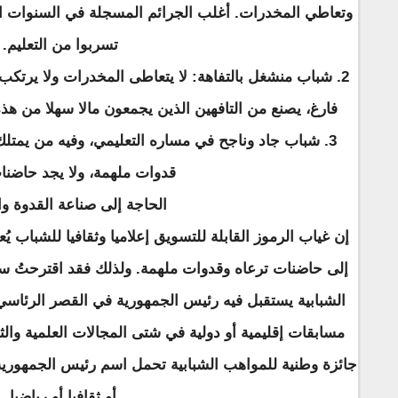
وتعاطي المخدرات. أغلب الجرائم المسجلة في السنوات ال
تسربوا من التعليم.
2. شباب منشغل بالتفاهة: لا يتعاطى المخدرات ولا يرتكب
فارغ، يصنع من التافهين الذين يجمعون مالا سهلا من هذه
3. شباب جاد وناجح في مساره التعليمي، وفيه من يمتلك
قدوات ملهمة، ولا يجد حاضنا
الحاجة إلى صناعة القدوة وا
إن غياب الرموز القابلة للتسويق إعلاميا وثقافيا للشباب يُ
إلى حاضنات ترعاه وقدوات ملهمة. ولذلك فقد اقترحتُ س
الشبابية يستقبل فيه رئيس الجمهورية في القصر الرئاسي ك
مسابقات إقليمية أو دولية في شتى المجالات العلمية والث
جائزة وطنية للمواهب الشبابية تحمل اسم رئيس الجمهورية، ل
أو ثقافيا أو رياضيا.