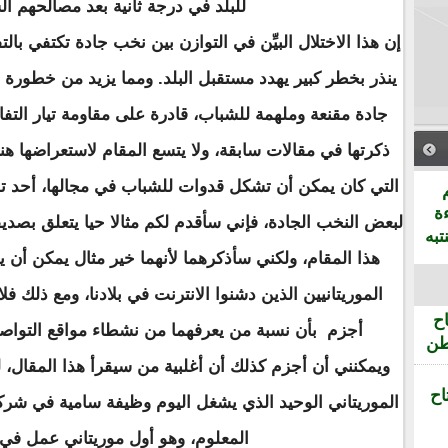
للبلد في درجة ثانية بعد مصالحهم ال
إن هذا الاختلال البيِّن في التوازن بين نخب جادة تكتفي با
ينذر بخطر كبير يهدد مستقبل البلد. ومما يزيد من خطورة ال
جادة مقنعة وملهمة للشباب، قادرة على مقاومة تيار التفا
ذكرتها في مقالات سابقة، ولا يتسع المقام لاستعراضها هن
التي كان يمكن أن تشكل قدوات للشباب في مجالها، أحد ت
ة
لبعض النخب الجادة، فإني سأقدم لكم مثالا حيا يتعلق بصديق
تبه
هذا المقام، ولكني سأذكرهما لأنهما خير مثال يمكن أن ي
الموريتانيين الذين دشنوا الانترنت في بلادنا، ومع ذلك فلا
ح
أجزم بأن نسبة من يعرفهما من نشطاء مواقع التواصل ا
طن
ويمكنني أن أجزم كذلك أن أغلبية من سيقرأ هذا المقال، ل
اح
الموريتاني الوحيد الذي يشغل اليوم وظيفة سامية في شركة
المعلوم، وهو أول موريتاني عمل ف