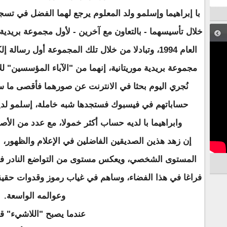
با إبراهيما وإسلمو ولد المعلوم يرجع لهما الفضل في تسجي
خلال تأسيسهما - بالتعاون مع آخرين - لأول مجموعة بريدية 
العام 1994، وتبادلا من خلال تلك المجموعة أول رسالة
مجموعة بريدية موريتانية، إنهما من "الآباء المؤسسين" لل
نُجري اليوم بحثا في الانترنت عن صورهما فأقصى ما س
وابراهيما با لديه حساب أكثر خمولا، مع عدد من الأ
إن زهد هذين الصديقين الفاضلين في الإعلام والظهور،
المستوى الشخصي، ويعكس مستوى من التواضع النادر في أي
فراغا في هذا الفضاء، وساهم في غياب رموز وقدوات حقيق
وعوالمه الواسعة.
عندما يصبح "اللاشيء" ق