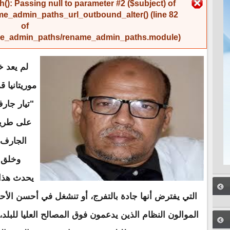
رسالة الخطأ
(): Passing null to parameter #2 ($subject) of
me_admin_paths_url_outbound_alter()
(line
82
of
name_admin_paths/rename_admin_paths.module
).
لم يعد خ
موريتانيا 
"تيار جار
على طريقه
الجارف 
وخلق 
يحدث هذا 
التي يفترض أنها جادة بالتفرج، أو تنشغل في أحسن الأح
الموالون النظام الذين يدعمون فوق المصالح العليا للبلد،