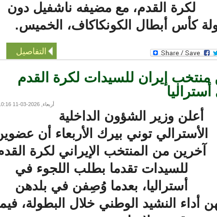
لكرة القدم، مع مضيفه ناشفيل دون
 كأس أبطال الكونكاكاف، الخميس.
التفاصيل
تخب إيران للسيدات لكرة القدم
تراليا
أربعاء, 2026-03-11 10:16
أعلن وزير الشؤون الداخلية
لأسترالي توني بيرك الأربعاء أن عضوين
آخرين من المنتخب الإيراني لكرة القدم
للسيدات تقدما بطلب اللجوء في
أستراليا، بعدما وُصِفن في بلدهن
أداء النشيد الوطني خلال البطولة، فيما