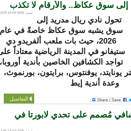
لى سوق عكاظ.. والأرقام لا تكذب
سبت, 2026-03-14 10:03
تحول نادي ريال مدريد إلى
سوق يشبه سوق عكاظ خاصةً في عام
2026، حيث بات ملعب ألفريدو دي
تيفانو في المدينة الرياضية معتاداً على
تواجد الكشافين الخاصين بأندية أوروبا،
نايتد، يوفنتوس، برايتون، بورنموث،
وعدة أندية إيط
التفاصيل
في مُصمم على تحدي لابورتا في
جمعة, 2026-03-13 14:05