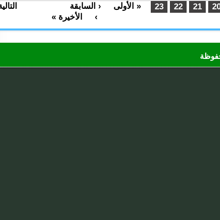
« الأولى
‹ السابقة
التالية
…
…
23
22
21
›
الأخيرة »
ظة