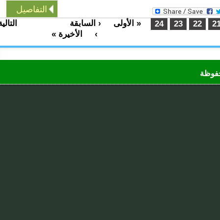
التفاصيل
« الأولى
‹ السابقة
التالية
…
…
24
23
22
›
الأخيرة »
ظة